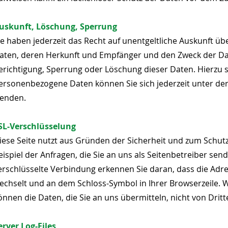
uskunft, Löschung, Sperrung
ie haben jederzeit das Recht auf unentgeltliche Auskunft 
aten, deren Herkunft und Empfänger und den Zweck der Dat
erichtigung, Sperrung oder Löschung dieser Daten. Hierzu
ersonenbezogene Daten können Sie sich jederzeit unter d
enden.
SL-Verschlüsselung
iese Seite nutzt aus Gründen der Sicherheit und zum Schutz
eispiel der Anfragen, die Sie an uns als Seitenbetreiber sen
erschlüsselte Verbindung erkennen Sie daran, dass die Adress
echselt und an dem Schloss-Symbol in Ihrer Browserzeile. We
önnen die Daten, die Sie an uns übermitteln, nicht von Drit
erver Log-Files