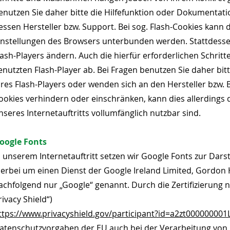
enutzen Sie daher bitte die Hilfefunktion oder Dokumentat
essen Hersteller bzw. Support. Bei sog. Flash-Cookies kann d
instellungen des Browsers unterbunden werden. Stattdessen
lash-Players ändern. Auch die hierfür erforderlichen Schr
enutzten Flash-Player ab. Bei Fragen benutzen Sie daher bi
hres Flash-Players oder wenden sich an den Hersteller bzw. B
ookies verhindern oder einschränken, kann dies allerdings 
nseres Internetauftritts vollumfänglich nutzbar sind.
oogle Fonts
n unserem Internetauftritt setzen wir Google Fonts zur Darst
ierbei um einen Dienst der Google Ireland Limited, Gordon H
achfolgend nur „Google“ genannt. Durch die Zertifizierung
rivacy Shield“)
ttps://www.privacyshield.gov/participant?id=a2zt00000000
atenschutzvorgaben der EU auch bei der Verarbeitung von 