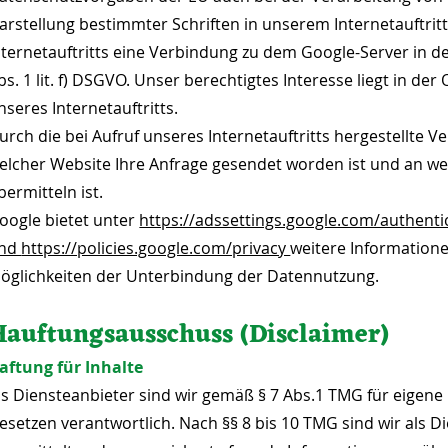
arstellung bestimmter Schriften in unserem Internetauftritt
nternetauftritts eine Verbindung zu dem Google-Server in d
bs. 1 lit. f) DSGVO. Unser berechtigtes Interesse liegt in d
nseres Internetauftritts.
urch die bei Aufruf unseres Internetauftritts hergestellte 
elcher Website Ihre Anfrage gesendet worden ist und an wel
bermitteln ist.
oogle bietet unter
https://adssettings.google.com/authenti
nd
https://policies.google.com/privacy
weitere Information
öglichkeiten der Unterbindung der Datennutzung.
Hauftungsausschuss (Disclaimer)
aftung für Inhalte
ls Diensteanbieter sind wir gemäß § 7 Abs.1 TMG für eigene
esetzen verantwortlich. Nach §§ 8 bis 10 TMG sind wir als Di