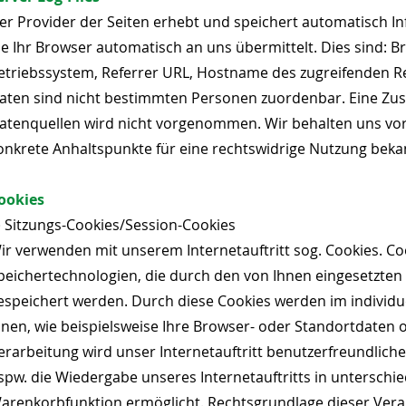
er Provider der Seiten erhebt und speichert automatisch In
ie Ihr Browser automatisch an uns übermittelt. Dies sind:
etriebssystem, Referrer URL, Hostname des zugreifenden Re
aten sind nicht bestimmten Personen zuordenbar. Eine Z
atenquellen wird nicht vorgenommen. Wir behalten uns vor,
onkrete Anhaltspunkte für eine rechtswidrige Nutzung bek
ookies
) Sitzungs-Cookies/Session-Cookies
ir verwenden mit unserem Internetauftritt sog. Cookies. Co
peichertechnologien, die durch den von Ihnen eingesetzten
espeichert werden. Durch diese Cookies werden im individ
hnen, wie beispielsweise Ihre Browser- oder Standortdaten o
erarbeitung wird unser Internetauftritt benutzerfreundlicher
spw. die Wiedergabe unseres Internetauftritts in unterschi
arenkorbfunktion ermöglicht. Rechtsgrundlage dieser Verarbe