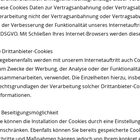
iese Cookies Daten zur Vertragsanbahnung oder Vertragsabw
erarbeitung nicht der Vertragsanbahnung oder Vertragsabwic
n der Verbesserung der Funktionalität unseres Internetauftritt
) DSGVO. Mit Schließen Ihres Internet-Browsers werden dies
) Drittanbieter-Cookies
egebenenfalls werden mit unserem Internetauftritt auch C
um Zwecke der Werbung, der Analyse oder der Funktionalität
usammenarbeiten, verwendet. Die Einzelheiten hierzu, ins
echtsgrundlagen der Verarbeitung solcher Drittanbieter-Co
nformationen.
) Beseitigungsmöglichkeit
ie können die Installation der Cookies durch eine Einstellu
inschränken. Ebenfalls können Sie bereits gespeicherte Cooki
chritte und Maßnahmen hängen jedoch von Ihrem konkret ge